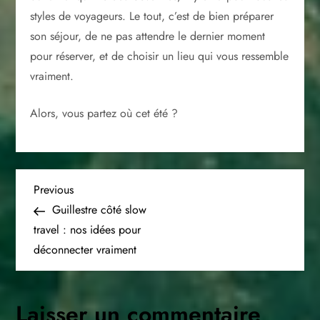
styles de voyageurs. Le tout, c’est de bien préparer
son séjour, de ne pas attendre le dernier moment
pour réserver, et de choisir un lieu qui vous ressemble
vraiment.
Alors, vous partez où cet été ?
N
Previous
Previous
Post
Guillestre côté slow
a
travel : nos idées pour
déconnecter vraiment
v
i
Laisser un commentaire