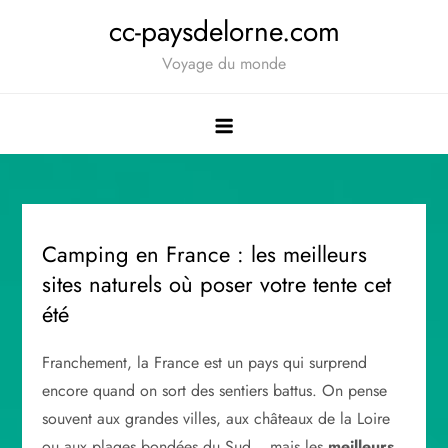
Skip
cc-paysdelorne.com
to
Voyage du monde
content
Camping en France : les meilleurs
sites naturels où poser votre tente cet
été
Franchement, la France est un pays qui surprend
encore quand on sort des sentiers battus. On pense
souvent aux grandes villes, aux châteaux de la Loire
ou aux plages bondées du Sud… mais les
meilleurs