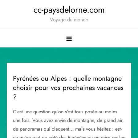
Skip
cc-paysdelorne.com
to
Voyage du monde
content
Pyrénées ou Alpes : quelle montagne
choisir pour vos prochaines vacances
?
C’est une question qu’on s’est tous posée au moins
une fois. Vous avez envie de montagne, de grand air,
de panoramas qui claquent… mais vous hésitez : est-
ce qu’on part du côté des Pyrénées ou on mise sur les