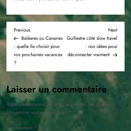
N
Previous
Next
Previous
Next
Post
Post
Baléares ou Canaries
Guillestre côté slow travel
a
: quelle île choisir pour
: nos idées pour
vos prochaines vacances
déconnecter vraiment
v
?
i
g
Laisser un commentaire
a
Votre adresse e-mail ne sera pas publiée.
Les champs
t
obligatoires sont indiqués avec
*
i
Commentaire
*